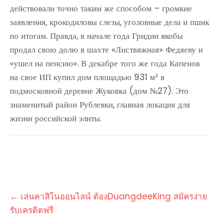
действовали точно таким же способом – громкие
заявления, крокодиловы слезы, уголовные дела и пшик
по итогам. Правда, в начале года Гридин якобы
продал свою долю в шахте «Листвяжная» Федяеву и
«ушел на пенсию». В декабре того же года Капенов
на свое ИП купил дом площадью 931 м² в
подмосковной деревне Жуковка (дом №27). Это
знаменитый район Рублевки, главная локация для
жизни российской элиты.
Post
←
เล่นคาสิโนออนไลน์ ต้องDuangdeeKing สมัครง่าย
navigation
รับเครดิตฟรี