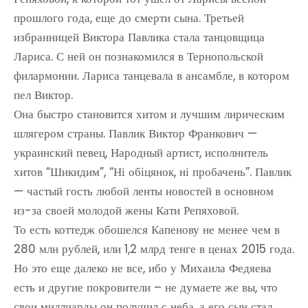
прошлого года, еще до смерти сына. Третьей
избранницей Виктора Павлика стала танцовщица
Лариса. С ней он познакомился в Тернопольской
филармонии. Лариса танцевала в ансамбле, в котором
пел Виктор.
Она быстро становится хитом и лучшим лирическим
шлягером страны. Павлик Виктор Франкович —
украинский певец, Народный артист, исполнитель
хитов “Шикидим”, “Ні обіцянок, ні пробачень”. Павлик
— частый гость любой ленты новостей в основном
из-за своей молодой жены Кати Репяховой.
То есть коттедж обошелся Капенову не менее чем в
280 млн рублей, или 1,2 млрд тенге в ценах 2015 года.
Но это еще далеко не все, ибо у Михаила Федяева
есть и другие покровители – не думаете же вы, что
свои миллиарды он получил с неба, а его сын стал