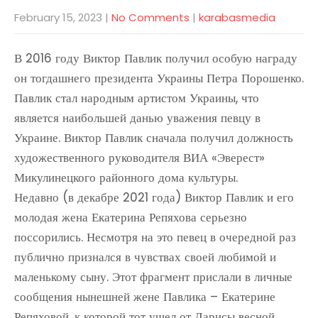
February 15, 2023
|
No Comments
|
karabasmedia
В 2016 году Виктор Павлик получил особую награду
он тогдашнего президента Украины Петра Порошенко.
Павлик стал народным артистом Украины, что
является наибольшей данью уважения певцу в
Украине. Виктор Павлик сначала получил должность
художественного руководителя ВИА «Эверест»
Микулинецкого районного дома культуры.
Недавно (в декабре 2021 года) Виктор Павлик и его
молодая жена Екатерина Репяхова серьезно
поссорились. Несмотря на это певец в очередной раз
публично признался в чувствах своей любимой и
маленькому сыну. Этот фрагмент прислали в личные
сообщения нынешней жене Павлика – Екатерине
Репяховой, к которой тот ушел от Ларисы весной