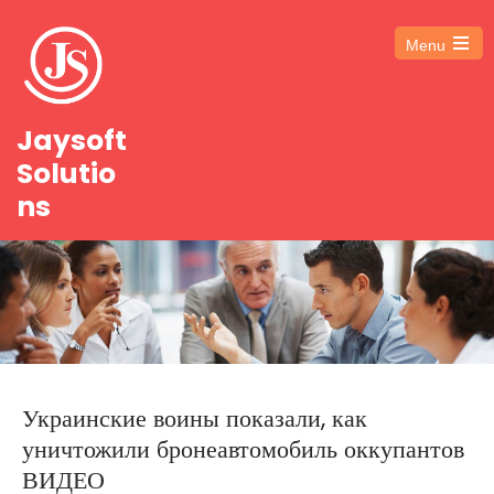
Menu
Open
the
main
menu
Jaysoft
Solutio
ns
Украинские воины показали, как
уничтожили бронеавтомобиль оккупантов
ВИДЕО