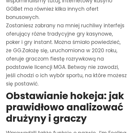
wspominaliśmy tutaj, internetowy kasyno
GGBet ma również kilka innych ofert
bonusowych.
Zostaniesz zabrany na mniej ruchliwy interfejs
oferujący różne tradycyjne gry kasynowe,
poker i gry instant. Można śmiało powiedzieć,
że GG.Założę się, uruchomiona w 2020 roku,
oferuje graczom fiestę rozrywkową na
podstawie licencji MGA. Betway nie zawodzi,
jeśli chodzi o ich wybór sportu, na które możesz
się postawić.
Obstawianie hokeja: jak
prawidłowo analizować
drużyny i graczy