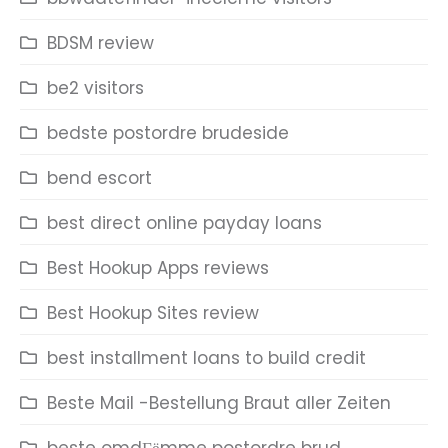
BDSM review
be2 visitors
bedste postordre brudeside
bend escort
best direct online payday loans
Best Hookup Apps reviews
Best Hookup Sites review
best installment loans to build credit
Beste Mail -Bestellung Braut aller Zeiten