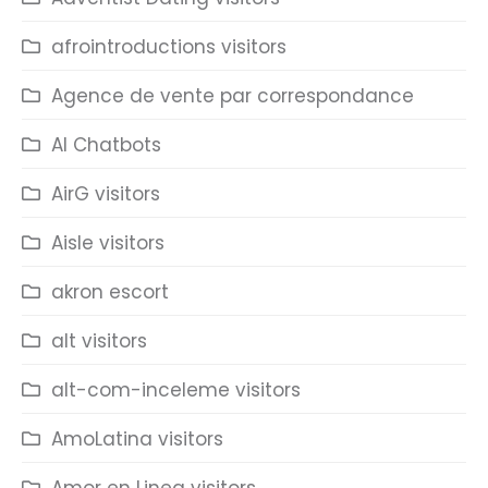
afrointroductions visitors
Agence de vente par correspondance
AI Chatbots
AirG visitors
Aisle visitors
akron escort
alt visitors
alt-com-inceleme visitors
AmoLatina visitors