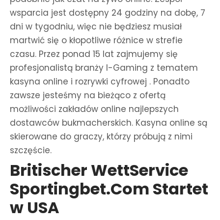
wsparcia jest dostępny 24 godziny na dobę, 7
dni w tygodniu, więc nie będziesz musiał
martwić się o kłopotliwe różnice w strefie
czasu. Przez ponad 15 lat zajmujemy się
profesjonalistą branży I-Gaming z tematem
kasyna online i rozrywki cyfrowej . Ponadto
zawsze jesteśmy na bieżąco z ofertą
możliwości zakładów online najlepszych
dostawców bukmacherskich. Kasyna online są
skierowane do graczy, którzy próbują z nimi
szczęście.
Britischer WettService
Sportingbet.Com Startet
w USA