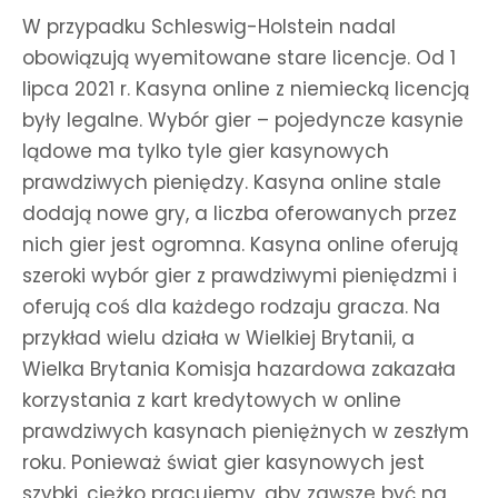
W przypadku Schleswig-Holstein nadal
obowiązują wyemitowane stare licencje. Od 1
lipca 2021 r. Kasyna online z niemiecką licencją
były legalne. Wybór gier – pojedyncze kasynie
lądowe ma tylko tyle gier kasynowych
prawdziwych pieniędzy. Kasyna online stale
dodają nowe gry, a liczba oferowanych przez
nich gier jest ogromna. Kasyna online oferują
szeroki wybór gier z prawdziwymi pieniędzmi i
oferują coś dla każdego rodzaju gracza. Na
przykład wielu działa w Wielkiej Brytanii, a
Wielka Brytania Komisja hazardowa zakazała
korzystania z kart kredytowych w online
prawdziwych kasynach pieniężnych w zeszłym
roku. Ponieważ świat gier kasynowych jest
szybki, ciężko pracujemy, aby zawsze być na