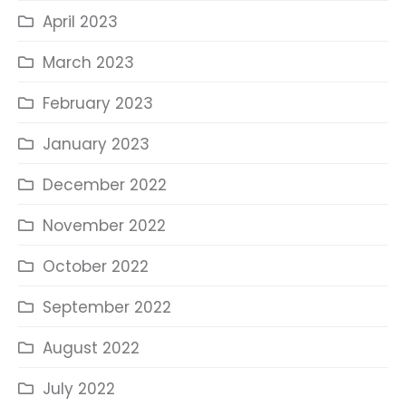
April 2023
March 2023
February 2023
January 2023
December 2022
November 2022
October 2022
September 2022
August 2022
July 2022