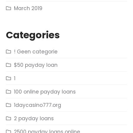
March 2019
Categories
! Geen categorie
$50 payday loan
1
100 online payday loans
1daycasino777.org
2 payday loans
2500 payday loans online