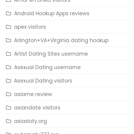
Amor en Linea visitors
Android Hookup Apps reviews
apex visitors
Arlington+VA+Virginia dating hookup
Artist Dating Sites username
Asexual Dating username
Asexual Dating visitors
asiame review
asiandate visitors
asiasloty.org