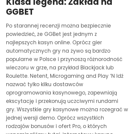
Klasa legend: Zakład na
GGBET
Po starannej recenzji można bezpiecznie
powiedzieć, że GGBet jest jednym z
najlepszych kasyn online. Oprócz gier
automatycznych gry na żywo są bardzo
popularne w Polsce i przynoszą różnorodność
wieczoru w grze, na przykład Blackjack lub
Roulette. Netent, Microgaming and Play ‘N Idź
nazwać tylko kilku dostawców
oprogramowania kasynowego, zapewniają
ekscytację i przekonują uczciwymi rundami
gry. Wszystkie gry kasynowe można rozegrać w
jednej wersji demo. Oprócz wszystkich
rodzajów bonusów i ofert Pro, o których