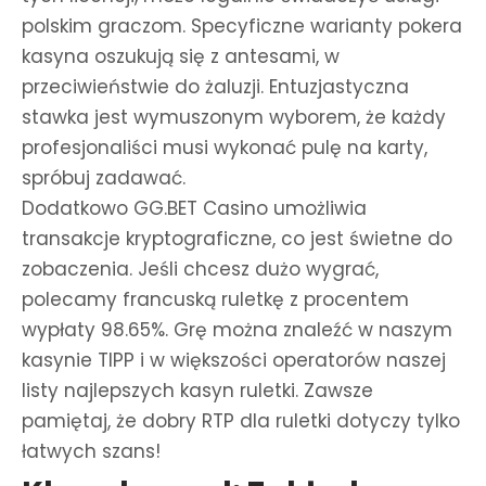
polskim graczom. Specyficzne warianty pokera
kasyna oszukują się z antesami, w
przeciwieństwie do żaluzji. Entuzjastyczna
stawka jest wymuszonym wyborem, że każdy
profesjonaliści musi wykonać pulę na karty,
spróbuj zadawać.
Dodatkowo GG.BET Casino umożliwia
transakcje kryptograficzne, co jest świetne do
zobaczenia. Jeśli chcesz dużo wygrać,
polecamy francuską ruletkę z procentem
wypłaty 98.65%. Grę można znaleźć w naszym
kasynie TIPP i w większości operatorów naszej
listy najlepszych kasyn ruletki. Zawsze
pamiętaj, że dobry RTP dla ruletki dotyczy tylko
łatwych szans!