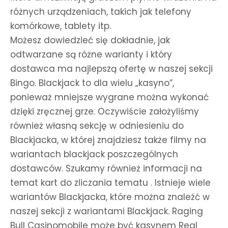
różnych urządzeniach, takich jak telefony
komórkowe, tablety itp.
Możesz dowiedzieć się dokładnie, jak
odtwarzane są różne warianty i który
dostawca ma najlepszą ofertę w naszej sekcji
Bingo. Blackjack to dla wielu „kasyno”,
ponieważ mniejsze wygrane można wykonać
dzięki zręcznej grze. Oczywiście założyliśmy
również własną sekcję w odniesieniu do
Blackjacka, w której znajdziesz także filmy na
wariantach blackjack poszczególnych
dostawców. Szukamy również informacji na
temat kart do zliczania tematu . Istnieje wiele
wariantów Blackjacka, które można znaleźć w
naszej sekcji z wariantami Blackjack. Raging
Bull Casinomobile może być kasynem Real