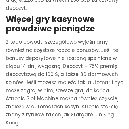
drugie, 220 USD za trzeci i 250 USD za czwarty
depozyt.
Więcej gry kasynowe
prawdziwe pieniądze
Z tego powodu szczegółowo wyjaśniamy
również najczęstsze rodzaje bonusów. Jeśli te
bonusy depozytowe nie zostaną spełnione w
ciągu 14 dni, wygasną. Depozyt – 75% premię
depozytową do 100 $, a także 30 darmowych
spinów. Jeśli możesz znaleźć taki automat i być
może zagraj w nim, zawsze graj do końca.
Atrronic Slot Machine można również częściej
znaleźć w automatach kasyn. Atronic stał się
znany z tytułów takich jak Stargate lub King
Kong.