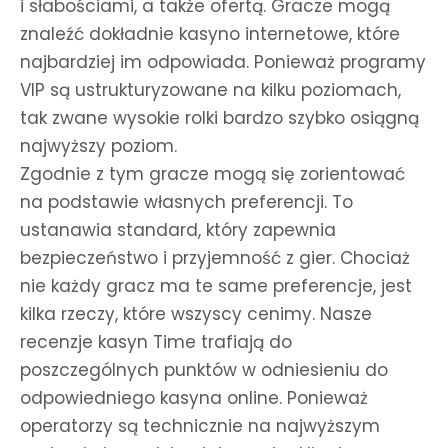
i słabościami, a także ofertą. Gracze mogą
znaleźć dokładnie kasyno internetowe, które
najbardziej im odpowiada. Ponieważ programy
VIP są ustrukturyzowane na kilku poziomach,
tak zwane wysokie rolki bardzo szybko osiągną
najwyższy poziom.
Zgodnie z tym gracze mogą się zorientować
na podstawie własnych preferencji. To
ustanawia standard, który zapewnia
bezpieczeństwo i przyjemność z gier. Chociaż
nie każdy gracz ma te same preferencje, jest
kilka rzeczy, które wszyscy cenimy. Nasze
recenzje kasyn Time trafiają do
poszczególnych punktów w odniesieniu do
odpowiedniego kasyna online. Ponieważ
operatorzy są technicznie na najwyższym