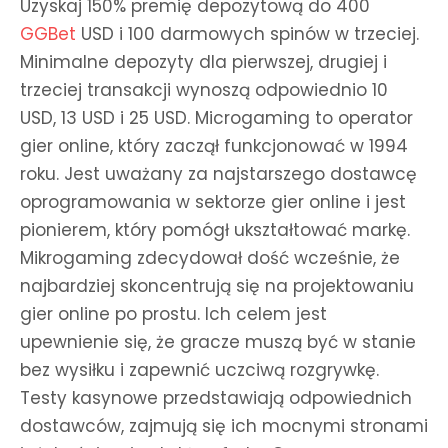
Uzyskaj 150% premię depozytową do 400
GGBet
USD i 100 darmowych spinów w trzeciej.
Minimalne depozyty dla pierwszej, drugiej i
trzeciej transakcji wynoszą odpowiednio 10
USD, 13 USD i 25 USD. Microgaming to operator
gier online, który zaczął funkcjonować w 1994
roku. Jest uważany za najstarszego dostawcę
oprogramowania w sektorze gier online i jest
pionierem, który pomógł ukształtować markę.
Mikrogaming zdecydował dość wcześnie, że
najbardziej skoncentrują się na projektowaniu
gier online po prostu. Ich celem jest
upewnienie się, że gracze muszą być w stanie
bez wysiłku i zapewnić uczciwą rozgrywkę.
Testy kasynowe przedstawiają odpowiednich
dostawców, zajmują się ich mocnymi stronami