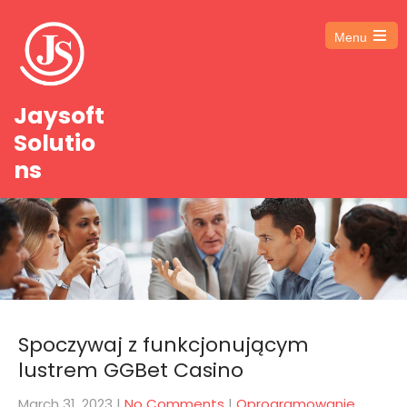
Menu
Open
the
main
menu
Jaysoft
Solutio
ns
Spoczywaj z funkcjonującym
lustrem GGBet Casino
March 31, 2023
|
No Comments
|
Oprogramowanie