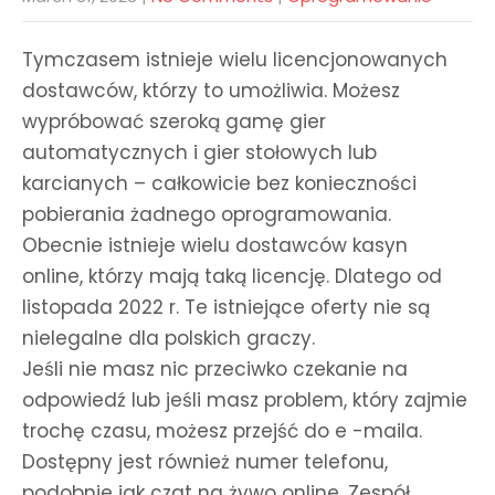
Tymczasem istnieje wielu licencjonowanych
dostawców, którzy to umożliwia. Możesz
wypróbować szeroką gamę gier
automatycznych i gier stołowych lub
karcianych – całkowicie bez konieczności
pobierania żadnego oprogramowania.
Obecnie istnieje wielu dostawców kasyn
online, którzy mają taką licencję. Dlatego od
listopada 2022 r. Te istniejące oferty nie są
nielegalne dla polskich graczy.
Jeśli nie masz nic przeciwko czekanie na
odpowiedź lub jeśli masz problem, który zajmie
trochę czasu, możesz przejść do e -maila.
Dostępny jest również numer telefonu,
podobnie jak czat na żywo online. Zespół