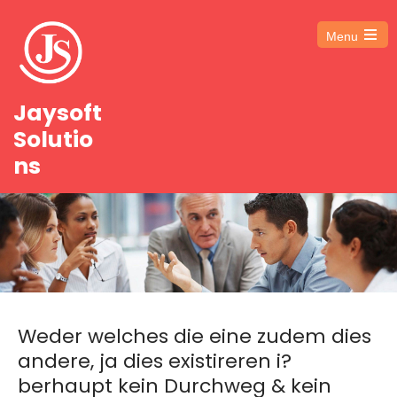
Menu
Open
the
main
menu
Jaysoft
Solutio
ns
Weder welches die eine zudem dies
andere, ja dies existireren i?
berhaupt kein Durchweg & kein