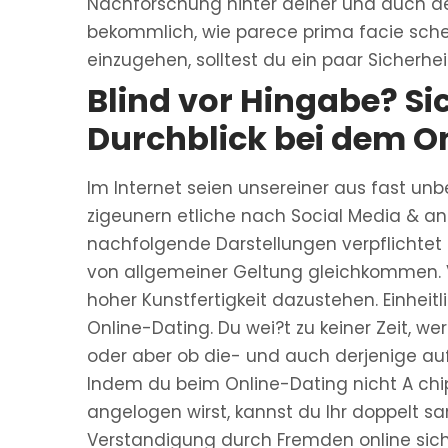
Nachforschung hinter deiner und auch d
bekommlich, wie parece prima facie schei
einzugehen, solltest du ein paar Sicherhei
Blind vor Hingabe? Si
Durchblick bei dem O
Im Internet seien unsereiner aus fast un
zigeunern etliche nach Social Media & anfe
nachfolgende Darstellungen verpflichtet 
von allgemeiner Geltung gleichkommen. Vi
hoher Kunstfertigkeit dazustehen. Einheit
Online-Dating. Du wei?t zu keiner Zeit, w
oder aber ob die- und auch derjenige auf 
Indem du beim Online-Dating nicht A chip
angelogen wirst, kannst du Ihr doppelt s
Verstandigung durch Fremden online siche