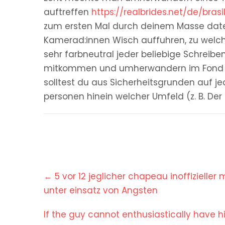
auftreffen
https://realbrides.net/de/bras
zum ersten Mal durch deinem Masse dates
Kamerad:innen Wisch auffuhren, zu welche
sehr farbneutral jeder beliebige Schreib
mitkommen und umherwandern im Fond hal
solltest du aus Sicherheitsgrunden auf je
personen hinein welcher Umfeld (z. B. D
Post
←
5 vor 12 jeglicher chapeau inoffizieller
navigation
unter einsatz von Angsten
If the guy cannot enthusiastically have h