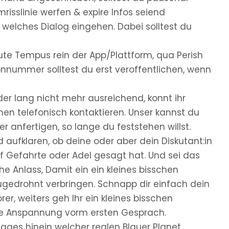
isslinie werfen & expire Infos seiend
n welches Dialog eingehen. Dabei solltest du
te Tempus rein der App/Plattform, qua Perish
onnummer solltest du erst veroffentlichen, wenn
er lang nicht mehr ausreichend, konnt ihr
 telefonisch kontaktieren. Unser kannst du
 anfertigen, so lange du feststehen willst.
aufklaren, ob deine oder aber dein Diskutant:in
uf Gefahrte oder Adel gesagt hat. Und sei das
che Anlass, Damit ein ein kleines bisschen
edrohnt verbringen. Schnapp dir einfach dein
r, weiters geh Ihr ein kleines bisschen
 die Anspannung vorm ersten Gesprach.
es hinein welcher realen Blauer Planet