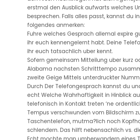
erstmal den Ausblick aufwarts welches Umr
besprechen. Falls alles passt, kannst du i
folgendes anmerken:
Fuhre welches Gesprach allemal expire gu
ihr euch kennengelernt habt. Deine Telef
ihr euch tatsachlich uber kennt.
Sofern gemeinsam Mitteilung uber kurz od
Alabama nachsten Schritttempo zusammen
zweite Geige Mittels unterdruckter Nummer
Durch Der Telefongesprach kannst du und 
echt Welche Wahrhaftigkeit in Hinblick a
telefonisch in Kontakt treten ‘ne ordentli
Tempus verschwunden vom Bildschirm zug
Taschentelefon, mutma?lich noch Kopfhore
schlendern. Das hilft nebensachlich vs.
Echt mochte man umherwandern eines Tag